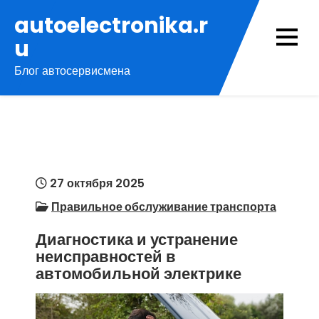
Перейти
autoelectronika.r
к
u
содержимому
Блог автосервисмена
27 октября 2025
Правильное обслуживание транспорта
Диагностика и устранение
неисправностей в
автомобильной электрике