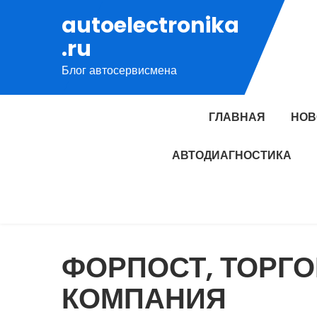
Перейти
autoelectronika
к
.ru
содержимому
Блог автосервисмена
ГЛАВНАЯ
НОВ
АВТОДИАГНОСТИКА
ФОРПОСТ, ТОРГ
КОМПАНИЯ