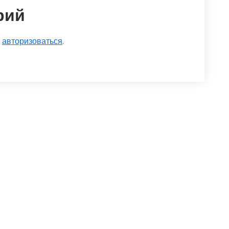
рий
о
авторизоваться
.