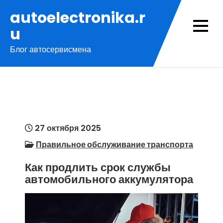
Перейти
autoelectronika.r
к
u
содержимому
Блог автосервисмена
27 октября 2025
Правильное обслуживание транспорта
Как продлить срок службы
автомобильного аккумулятора