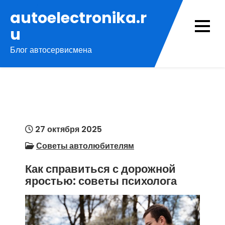
Перейти
autoelectronika.r
к
u
содержимому
Блог автосервисмена
27 октября 2025
Советы автолюбителям
Как справиться с дорожной
яростью: советы психолога