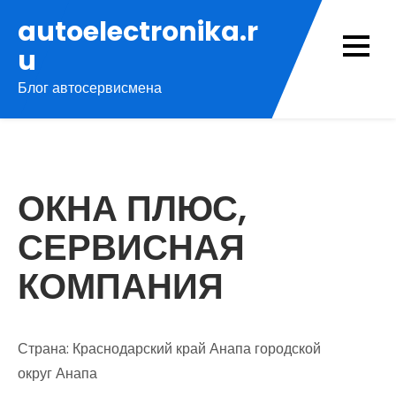
Перейти
autoelectronika.r
к
u
содержимому
Блог автосервисмена
ОКНА ПЛЮС,
СЕРВИСНАЯ
КОМПАНИЯ
Страна: Краснодарский край Анапа городской
округ Анапа