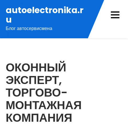
Перейти
autoelectronika.r
к
u
содержимому
Блог автосервисмена
ОКОННЫЙ
ЭКСПЕРТ,
ТОРГОВО-
МОНТАЖНАЯ
КОМПАНИЯ