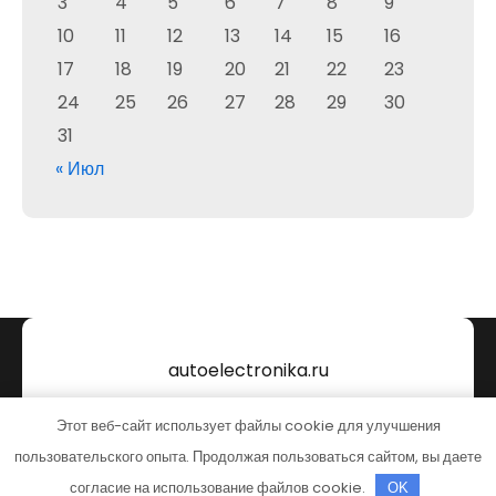
3
4
5
6
7
8
9
10
11
12
13
14
15
16
17
18
19
20
21
22
23
24
25
26
27
28
29
30
31
« Июл
autoelectronika.ru
Тема от Grace Themes
Этот веб-сайт использует файлы cookie для улучшения
пользовательского опыта. Продолжая пользоваться сайтом, вы даете
согласие на использование файлов cookie.
OK