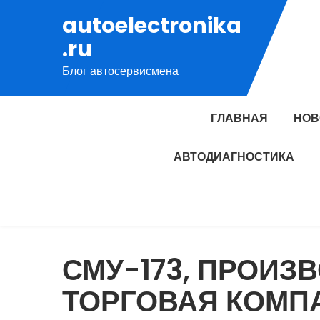
Перейти
autoelectronika
к
.ru
содержимому
Блог автосервисмена
ГЛАВНАЯ
НОВ
АВТОДИАГНОСТИКА
СМУ-173, ПРОИЗ
ТОРГОВАЯ КОМП