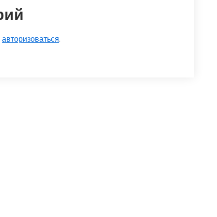
рий
о
авторизоваться
.