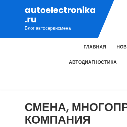
Перейти
autoelectronika
к
.ru
содержимому
Блог автосервисмена
ГЛАВНАЯ
НОВ
АВТОДИАГНОСТИКА
СМЕНА, МНОГОП
КОМПАНИЯ