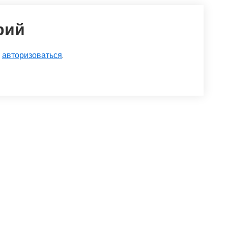
рий
о
авторизоваться
.