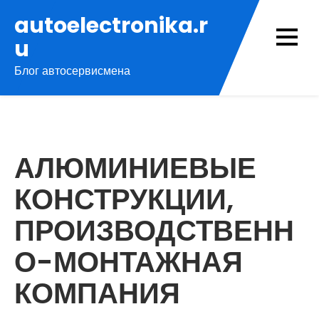
Перейти
autoelectronika.r
к
u
содержимому
Блог автосервисмена
АЛЮМИНИЕВЫЕ
КОНСТРУКЦИИ,
ПРОИЗВОДСТВЕНН
О-МОНТАЖНАЯ
КОМПАНИЯ