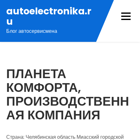
Перейти
autoelectronika.r
к
u
содержимому
Блог автосервисмена
ПЛАНЕТА
КОМФОРТА,
ПРОИЗВОДСТВЕНН
АЯ КОМПАНИЯ
Страна: Челябинская область Миасский городской