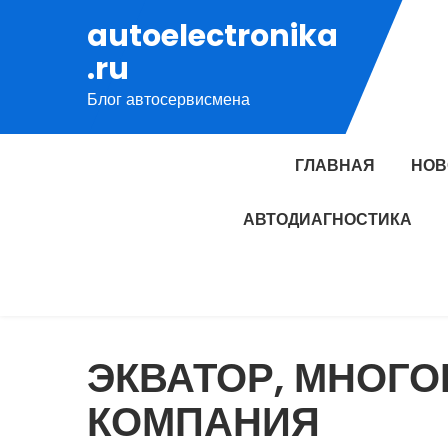
Перейти
autoelectronika
к
.ru
содержимому
Блог автосервисмена
ГЛАВНАЯ
НОВ
АВТОДИАГНОСТИКА
ЭКВАТОР, МНОГ
КОМПАНИЯ