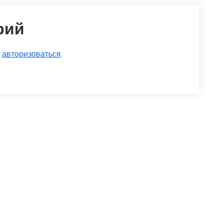
рий
о
авторизоваться
.