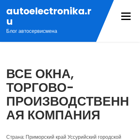
Перейти
autoelectronika.r
к
u
содержимому
Блог автосервисмена
ВСЕ ОКНА,
ТОРГОВО-
ПРОИЗВОДСТВЕНН
АЯ КОМПАНИЯ
Страна: Приморский край Уссурийский городской