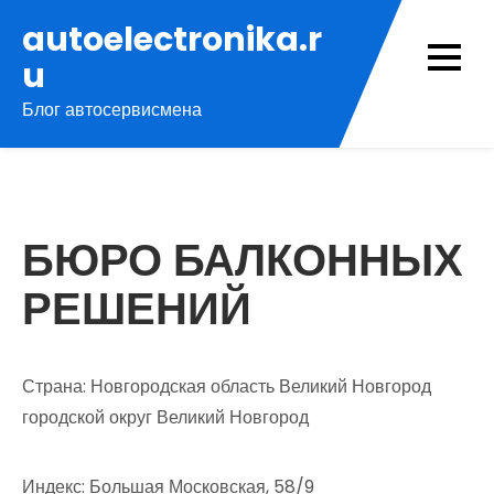
Перейти
autoelectronika.r
к
u
содержимому
Блог автосервисмена
БЮРО БАЛКОННЫХ
РЕШЕНИЙ
Страна: Новгородская область Великий Новгород
городской округ Великий Новгород
Индекс: Большая Московская, 58/9