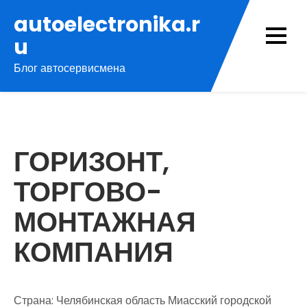
Перейти
autoelectronika.r
к
u
содержимому
Блог автосервисмена
ГОРИЗОНТ,
ТОРГОВО-
МОНТАЖНАЯ
КОМПАНИЯ
Страна: Челябинская область Миасский городской