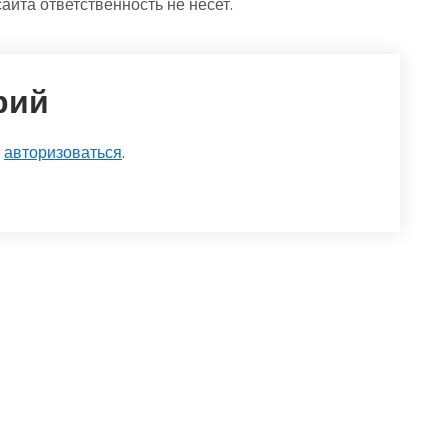
та ответственность не несет.
рий
о
авторизоваться
.