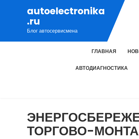
Перейти
autoelectronika
к
.ru
содержимому
Блог автосервисмена
ГЛАВНАЯ
НОВ
АВТОДИАГНОСТИКА
ЭНЕРГОСБЕРЕЖЕ
ТОРГОВО-МОНТ