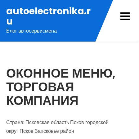
Перейти
autoelectronika.r
к
u
содержимому
Блог автосервисмена
ОКОННОЕ МЕНЮ,
ТОРГОВАЯ
КОМПАНИЯ
Страна: Псковская область Псков городской
округ Псков Запсковье район