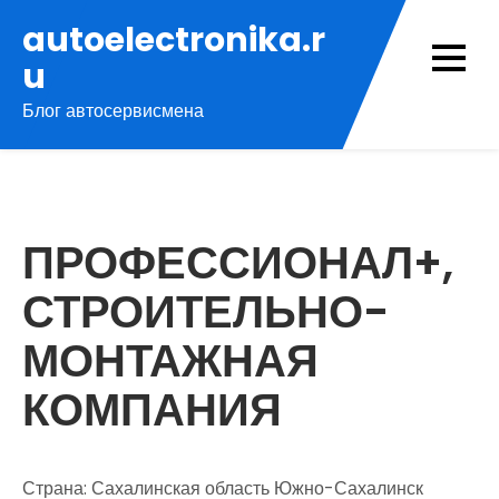
Перейти
autoelectronika.r
к
u
содержимому
Блог автосервисмена
ПРОФЕССИОНАЛ+,
СТРОИТЕЛЬНО-
МОНТАЖНАЯ
КОМПАНИЯ
Страна: Сахалинская область Южно-Сахалинск