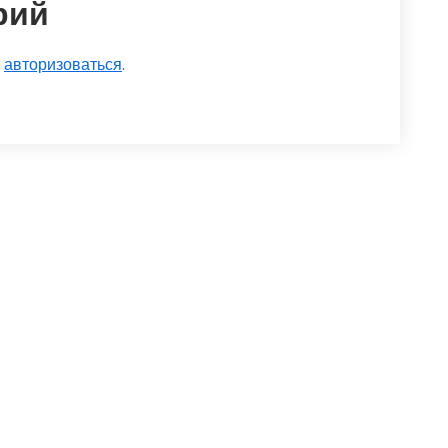
рий
о
авторизоваться
.