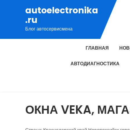
Перейти
autoelectronika
к
.ru
содержимому
Блог автосервисмена
ГЛАВНАЯ
НОВ
АВТОДИАГНОСТИКА
ОКНА VEKA, МАГ