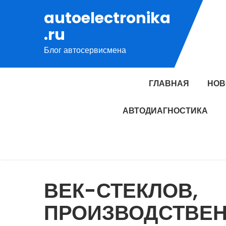
Перейти
autoelectronika
к
.ru
содержимому
Блог автосервисмена
ГЛАВНАЯ
НОВ
АВТОДИАГНОСТИКА
ВЕК-СТЕКЛОВ,
ПРОИЗВОДСТВЕ