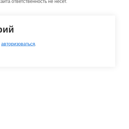
та ответственность не несет.
рий
о
авторизоваться
.