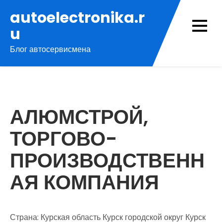
Перейти
autoelectronika.r
к
u
содержимому
Блог автосервисмена
АЛЮМСТРОЙ,
ТОРГОВО-
ПРОИЗВОДСТВЕНН
АЯ КОМПАНИЯ
Страна: Курская область Курск городской округ Курск