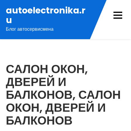
Перейти
autoelectronika.r
к
u
содержимому
Блог автосервисмена
САЛОН ОКОН,
ДВЕРЕЙ И
БАЛКОНОВ, САЛОН
ОКОН, ДВЕРЕЙ И
БАЛКОНОВ