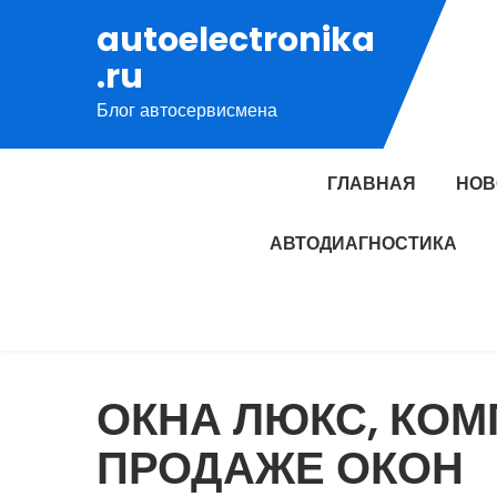
Перейти
autoelectronika
к
.ru
содержимому
Блог автосервисмена
ГЛАВНАЯ
НОВ
АВТОДИАГНОСТИКА
ОКНА ЛЮКС, КОМ
ПРОДАЖЕ ОКОН