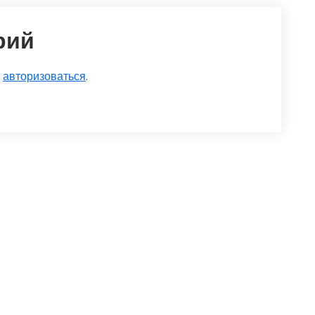
рий
о
авторизоваться
.