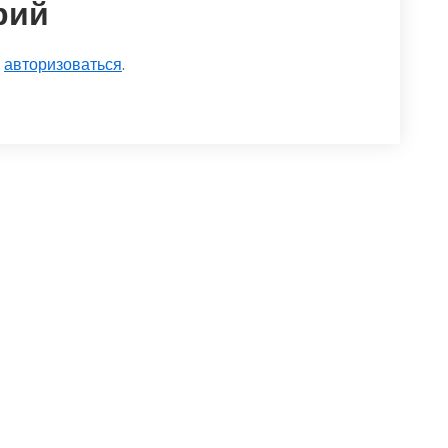
рий
о
авторизоваться
.