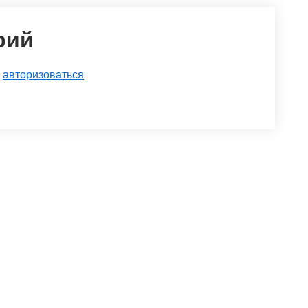
рий
о
авторизоваться
.