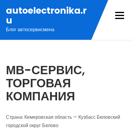
Перейти
autoelectronika.r
к
u
содержимому
Блог автосервисмена
МВ-СЕРВИС,
ТОРГОВАЯ
КОМПАНИЯ
Страна: Кемеровская область — Кузбасс Беловский
городской округ Белово